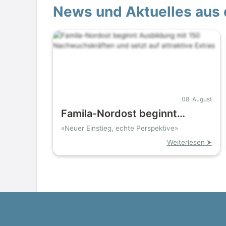
News und Aktuelles aus 
08. August
Famila-Nordost beginnt
Ausbildung mit 150
«Neuer Einstieg, echte Perspektive»
Nachwuchskräften und setzt
Weiterlesen ⮞
auf attraktive Extras