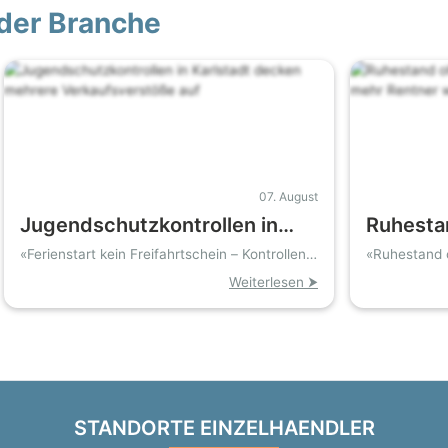
der Branche
07. August
Jugendschutzkontrollen in
Ruhesta
Karlstadt decken mehrere
Schluss
«Ferienstart kein Freifahrtschein – Kontrollen
«Ruhestand 
decken Verkauf an Minderjährige auf»
Verkaufsverstöße auf
mehr Re
Weiterlesen ⮞
STANDORTE EINZELHAENDLER