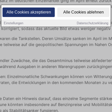
atz im deutschen Einzelhandel ging im April erneut zurück,
igung um Kalender-, Preis- und Saisoneffekte verringerte 
Alle Cookies akzeptieren
Alle Cookies ablehnen
tärkeren Rückgang gerechnet und einen realen Minuswert vo
Einstellungen
Datenschutzerklärung
orrigiert, sodass das aktuelle Bild etwas weniger negativ 
waren die Tankstellen. Deren Umsätze sanken im April im M
 teilweise auf die geopolitischen Spannungen im Nahen Os
ler Zuwächse, die das Gesamtminus teilweise abfederten.
nd, während Ausgaben in anderen Warengruppen zurückgingen
en: Einzelmonatliche Schwankungen können von Witterung,
r raten, die Entwicklungen in den kommenden Monaten zu ve
die Daten ein Hinweis darauf, dass einzelne Segmente stärke
une könnten insbesondere auf Benzinpreise und Mobilitäts
als Stabilitätsanker fungieren.