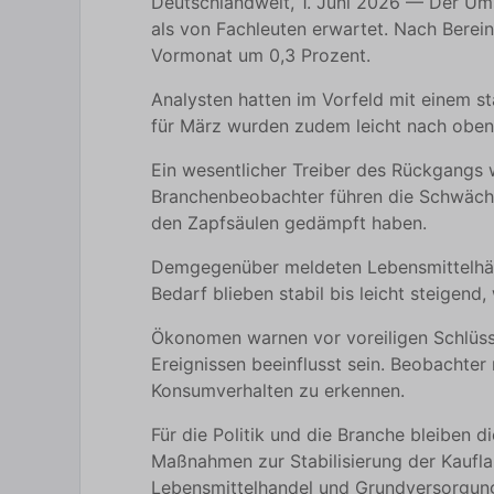
Deutschlandweit, 1. Juni 2026 — Der Ums
als von Fachleuten erwartet. Nach Berein
Vormonat um 0,3 Prozent.
Analysten hatten im Vorfeld mit einem s
für März wurden zudem leicht nach oben k
Ein wesentlicher Treiber des Rückgangs 
Branchenbeobachter führen die Schwäche
den Zapfsäulen gedämpft haben.
Demgegenüber meldeten Lebensmittelhänd
Bedarf blieben stabil bis leicht steige
Ökonomen warnen vor voreiligen Schlüss
Ereignissen beeinflusst sein. Beobachte
Konsumverhalten zu erkennen.
Für die Politik und die Branche bleiben 
Maßnahmen zur Stabilisierung der Kaufla
Lebensmittelhandel und Grundversorgung 