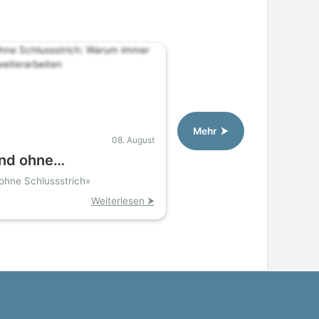
Mehr ⮞
08. August
nd ohne
strich: Warum immer
ohne Schlussstrich»
ntner weiterarbeiten
Weiterlesen ⮞