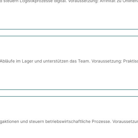
teuern Logistikprozesse digital. Voraussetzung: Affinität zu Onlineha
 Abläufe im Lager und unterstützen das Team. Voraussetzung: Praktisch
ktionen und steuern betriebswirtschaftliche Prozesse. Voraussetzun