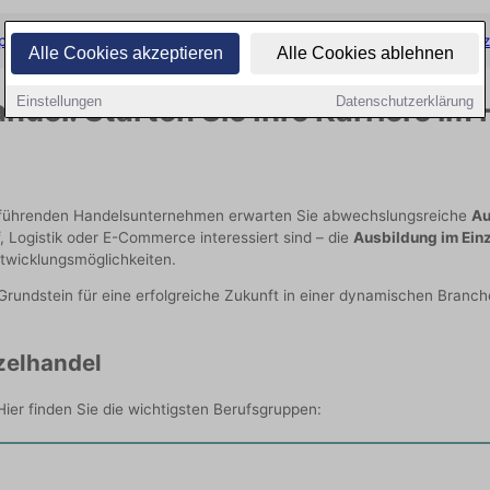
ppen
|
Beliebteste Ausbildungsberufe
|
Benefits für Auszubildende
|
Faz
Alle Cookies akzeptieren
Alle Cookies ablehnen
ndel: Starten Sie Ihre Karriere im
Einstellungen
Datenschutzerklärung
nem führenden Handelsunternehmen erwarten Sie abwechslungsreiche
Au
Logistik oder E-Commerce interessiert sind – die
Ausbildung im Ein
ntwicklungsmöglichkeiten.
Grundstein für eine erfolgreiche Zukunft in einer dynamischen Branc
zelhandel
 Hier finden Sie die wichtigsten Berufsgruppen: