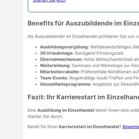
Benefits für Auszubildende im Einz
Als Auszubildender im Einzelhandel profitieren Sie von z
Ausbildungsvergütung:
Wettbewerbsfähiges Geh
30 Urlaubstage:
Genügend Erholungszeit.
Übernahmechancen:
Hohe Wahrscheinlichkeit ein
Weiterbildung:
Seminare und Workshops zur Förd
Mitarbeiterrabatte:
Präferentiale Konditionen au
Team-Events:
Regelmäßige Azubi-Treffen und Fir
Gesundheitsprogramme:
Angebote zur Gesundhe
Fazit: Ihr Karrierestart im Einzelhan
Eine
Ausbildung im Einzelhandel
bietet Ihnen eine soli
starten Sie durch.
Bereit für Ihren
Karrierestart im Einzelhandel
?
Bewerben