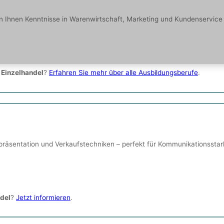
Ihnen Kenntnisse in Warenwirtschaft, Marketing und Kundenservice – 
 Einzelhandel
?
Erfahren Sie mehr über alle Ausbildungsberufe
.
präsentation und Verkaufstechniken – perfekt für Kommunikationsstar
del
?
Jetzt informieren
.