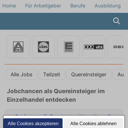
Home
Für Arbeitgeber
Berufe
Ausbildung
Alle Jobs
Teilzeit
Quereinsteiger
Aus
Jobchancen als Quereinsteiger im
Einzelhandel entdecken
Berufsgruppen für Quereinsteiger
|
Unterstützung für
Quereinsteiger
|
Benefits für Quereinsteiger
|
Fazit: Ihr
Alle Cookies akzeptieren
Alle Cookies ablehnen
beruflicher Neustart
|
FAQ