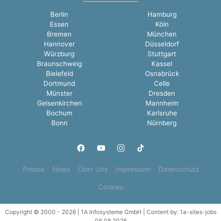
Berlin
Hamburg
Essen
Köln
Bremen
München
Hannover
Düsseldorf
Würzburg
Stuttgart
Braunschweig
Kassel
Bielefeld
Osnabrück
Dortmund
Celle
Münster
Dresden
Gelsenkirchen
Mannheim
Bochum
Karlsruhe
Bonn
Nürnberg
Presse
News
Über Uns
Impressum
Datenschutz
Cookies
Copyright © 2000 - 2026 | 1A Infosysteme GmbH | Content by: 1a-sites-jobs
06.08.2026