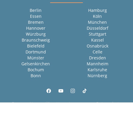
Berlin
Hamburg
Essen
Köln
Bremen
München
Hannover
Düsseldorf
Würzburg
Stuttgart
Braunschweig
Kassel
Bielefeld
Osnabrück
Dortmund
Celle
Münster
Dresden
Gelsenkirchen
Mannheim
Bochum
Karlsruhe
Bonn
Nürnberg
Presse
News
Über Uns
Impressum
Datenschutz
Cookies
Copyright © 2000 - 2026 | 1A Infosysteme GmbH | Content by: 1a-sites-jobs