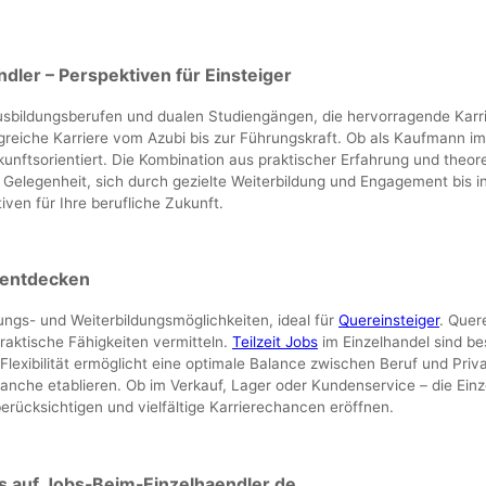
dler – Perspektiven für Einsteiger
Ausbildungsberufen und dualen Studiengängen, die hervorragende Karr
lgreiche Karriere vom Azubi bis zur Führungskraft. Ob als Kaufmann im 
ukunftsorientiert. Die Kombination aus praktischer Erfahrung und theor
Gelegenheit, sich durch gezielte Weiterbildung und Engagement bis i
ven für Ihre berufliche Zukunft.
 entdecken
ungs- und Weiterbildungsmöglichkeiten, ideal für
Quereinsteiger
. Quer
raktische Fähigkeiten vermitteln.
Teilzeit Jobs
im Einzelhandel sind bes
Flexibilität ermöglicht eine optimale Balance zwischen Beruf und Priv
ranche etablieren. Ob im Verkauf, Lager oder Kundenservice – die Einz
 berücksichtigen und vielfältige Karrierechancen eröffnen.
is auf Jobs-Beim-Einzelhaendler.de