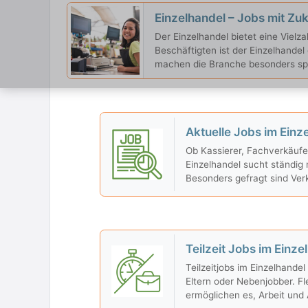
Einzelhandel – Jobs mit Zuk
Der Einzelhandel bietet eine Vielz
Beschäftigten ist der Einzelhandel
machen die Branche besonders s
Aktuelle Jobs im Einz
Ob Kassierer, Fachverkäufer 
Einzelhandel sucht ständig m
Besonders gefragt sind Ver
Serviceorientierung und Flexi
Teilzeit Jobs im Einze
Teilzeitjobs im Einzelhandel
Eltern oder Nebenjobber. Fl
ermöglichen es, Arbeit und 