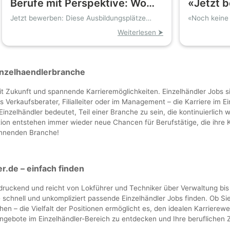
Berufe mit Perspektive: Wo
«Jetzt 
Bonn und Umgebung Azubis
Schulab
Jetzt bewerben: Diese Ausbildungsplätze
«Noch keine 
öffnen Zukunftstüren
Einstieg»
dringend suchen
Ausbild
Weiterlesen ⮞
Einzelhaendlerbranche
t Zukunft und spannende Karrieremöglichkeiten. Einzelhändler Jobs sin
Verkaufsberater, Filialleiter oder im Management – die Karriere im Ei
 Einzelhändler bedeutet, Teil einer Branche zu sein, die kontinuierlic
ion entstehen immer wieder neue Chancen für Berufstätige, die ihre 
pannenden Branche!
.de – einfach finden
eindruckend und reicht von Lokführer und Techniker über Verwaltung b
schnell und unkompliziert passende Einzelhändler Jobs finden. Ob Si
n – die Vielfalt der Positionen ermöglicht es, den idealen Karrierewe
ngebote im Einzelhändler-Bereich zu entdecken und Ihre beruflichen Zi