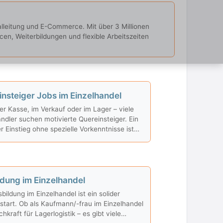
ialleitung und E-Commerce. Mit über 3 Millionen
cen, Weiterbildungen und flexible Arbeitszeiten
nsteiger Jobs im Einzelhandel
er Kasse, im Verkauf oder im Lager – viele
ändler suchen motivierte Quereinsteiger. Ein
r Einstieg ohne spezielle Vorkenntnisse ist
lich, da viele Unternehmen Schulungen
n.
ldung im Einzelhandel
bildung im Einzelhandel ist ein solider
estart. Ob als Kaufmann/-frau im Einzelhandel
hkraft für Lagerlogistik – es gibt viele