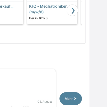
erkauf
KFZ - Mechatroniker
Gruppenleit
❯
(m/w/d)
Personalabr
oration in
(m/w/d)
Berlin 10178
Wertheim 9787
lzeit (20
Mehr ⮞
05. August