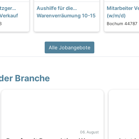
etzger
Aushilfe für die
Mitarbeiter V
Verkauf
Warenverräumung 10-15
(w/m/d)
Std./Wo. in 47559
Boutique/Dek
3
Bochum 44787
Kranenburg (w/m/d)
Voll- oder Tei
Stunden)
Alle Jobangebote
der Branche
06. August