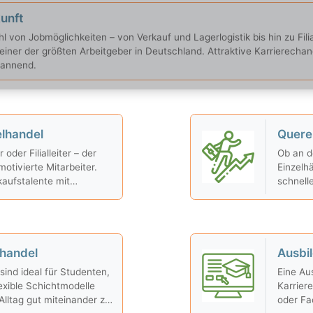
unft
ahl von Jobmöglichkeiten – von Verkauf und Lagerlogistik bis hin zu Fil
 einer der größten Arbeitgeber in Deutschland. Attraktive Karrierechan
pannend.
elhandel
Querei
oder Filialleiter – der
Ob an d
otivierte Mitarbeiter.
Einzelh
kaufstalente mit
schnelle
bilität.
oft mög
anbiete
lhandel
Ausbi
 sind ideal für Studenten,
Eine Aus
exible Schichtmodelle
Karrier
Alltag gut miteinander zu
oder Fac