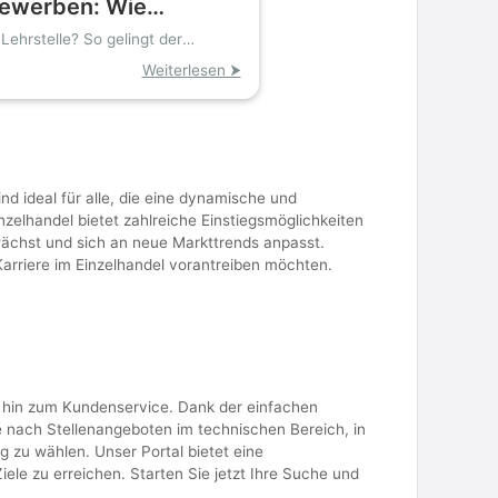
bewerben: Wie
gänger noch
Lehrstelle? So gelingt der
ungsplätze finden»
Weiterlesen ⮞
d ideal für alle, die eine dynamische und
nzelhandel bietet zahlreiche Einstiegsmöglichkeiten
h wächst und sich an neue Markttrends anpasst.
Karriere im Einzelhandel vorantreiben möchten.
is hin zum Kundenservice. Dank der einfachen
e nach Stellenangeboten im technischen Bereich, in
g zu wählen. Unser Portal bietet eine
ele zu erreichen. Starten Sie jetzt Ihre Suche und