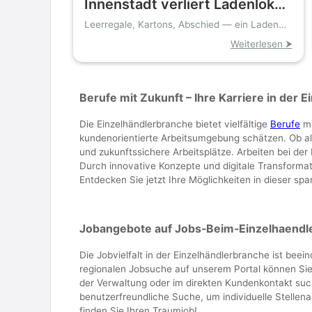
Innenstadt verliert Ladenlokal:
Schuhfiliale schließt wegen
Leerregale, Kartons, Abschied — ein Laden
verschwindet aus der Bahnhofstraße
hoher Mieten
Weiterlesen ⮞
Berufe mit Zukunft – Ihre Karriere in der 
Die Einzelhändlerbranche bietet vielfältige
Berufe
mi
kundenorientierte Arbeitsumgebung schätzen. Ob als 
und zukunftssichere Arbeitsplätze. Arbeiten bei der
Durch innovative Konzepte und digitale Transformat
Entdecken Sie jetzt Ihre Möglichkeiten in dieser s
Jobangebote auf Jobs-Beim-Einzelhaendler
Die Jobvielfalt in der Einzelhändlerbranche ist be
regionalen Jobsuche auf unserem Portal können Sie 
der Verwaltung oder im direkten Kundenkontakt suche
benutzerfreundliche Suche, um individuelle Stellena
finden Sie Ihren Traumjob!