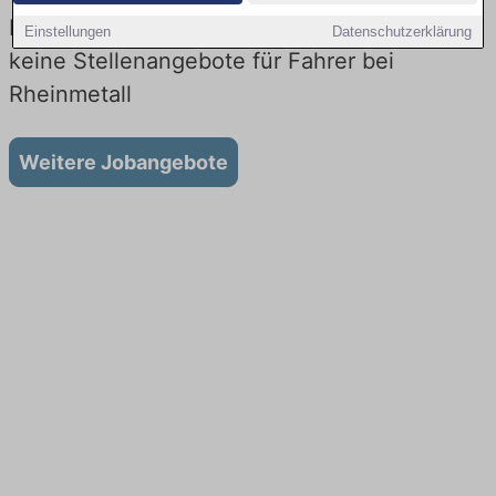
Fahrer Jobs bei Rheinmetall : Aktuell gibt es
Einstellungen
Datenschutzerklärung
keine Stellenangebote für Fahrer bei
Rheinmetall
Weitere Jobangebote