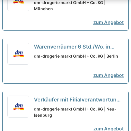
(m/w/d)
neu
dm-drogerie markt GmbH + Co. KG |
München
zum Angebot
Warenverräumer 6 Std./Wo. in
07356 Bad Lobenstein (w/m/d)
neu
dm-drogerie markt GmbH + Co. KG | Berlin
zum Angebot
Verkäufer mit Filialverantwortung
30 Std./Wo. in 65527
dm-drogerie markt GmbH + Co. KG | Neu-
Niedernhausen (w/m/d)
Isenburg
neu
zum Angebot