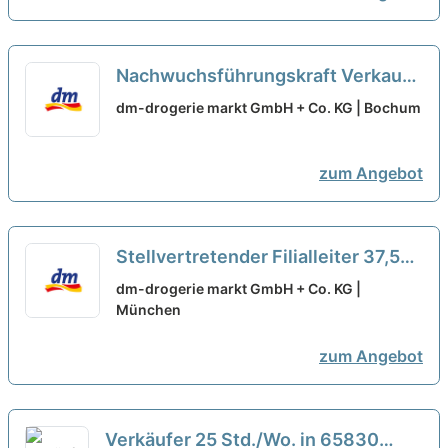
Nachwuchsführungskraft Verkauf
37,5 Std./Wo. im Großraum
dm-drogerie markt GmbH + Co. KG | Bochum
Bochum / Herne / Castrop-Rauxel /
Witten (w/m/d)
neu
zum Angebot
Stellvertretender Filialleiter 37,5
Std./Wo. in 80939 München
dm-drogerie markt GmbH + Co. KG |
(w/m/d)
München
neu
zum Angebot
Verkäufer 25 Std./Wo. in 65830