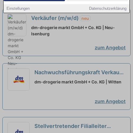
Einstellungen
Datenschutzerklärung
Verkäufer (m/w/d)
neu
dm-drogerie markt GmbH + Co. KG | Neu-
Isenburg
zum Angebot
Nachwuchsführungskraft Verkauf
37,5 Std./Wo. im Großraum
dm-drogerie markt GmbH + Co. KG | Witten
Bochum / Herne / Castrop-Rauxel /
Witten (w/m/d)
neu
zum Angebot
Stellvertretender Filialleiter