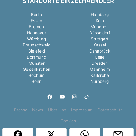
STANDORTE EINZELHAENDLER
Berlin
Hamburg
Essen
Köln
Bremen
München
Hannover
Düsseldorf
Würzburg
Stuttgart
Braunschweig
Kassel
Bielefeld
Osnabrück
Dortmund
Celle
Münster
Dresden
Gelsenkirchen
Mannheim
Bochum
Karlsruhe
Bonn
Nürnberg
Presse
News
Über Uns
Impressum
Datenschutz
Cookies