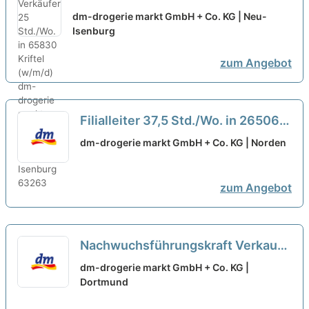
Kriftel (w/m/d)
dm-drogerie markt GmbH + Co. KG | Neu-
Isenburg
zum Angebot
Filialleiter 37,5 Std./Wo. in 26506
Norden
neu
dm-drogerie markt GmbH + Co. KG | Norden
zum Angebot
Nachwuchsführungskraft Verkauf
37,5 Std./Wo. im Großraum
dm-drogerie markt GmbH + Co. KG |
Bochum / Herne / Castrop-Rauxel /
Dortmund
Witten (w/m/d)
neu