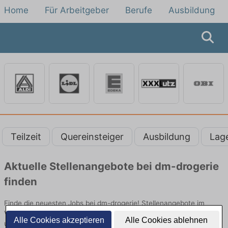
Home
Für Arbeitgeber
Berufe
Ausbildung
Teilzeit
Quereinsteiger
Ausbildung
Lag
Aktuelle Stellenangebote bei dm-drogerie
finden
Finde die neuesten Jobs bei dm-drogerie! Stellenangebote im
Verkauf, an der Kasse oder als Warenverräumer. Jetzt bewerben
Alle Cookies akzeptieren
Alle Cookies ablehnen
und Arbeit auch als Minijob finden!