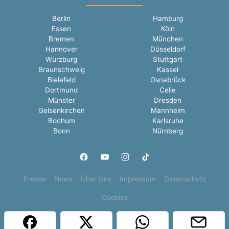
Berlin
Hamburg
Essen
Köln
Bremen
München
Hannover
Düsseldorf
Würzburg
Stuttgart
Braunschweig
Kassel
Bielefeld
Osnabrück
Dortmund
Celle
Münster
Dresden
Gelsenkirchen
Mannheim
Bochum
Karlsruhe
Bonn
Nürnberg
Presse
News
Über Uns
Impressum
Datenschutz
Cookies
Copyright © 2000 - 2026 | 1A Infosysteme GmbH | Content by: 1a-sites-jobs