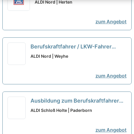
ALDI Nord | Herten
zum Angebot
Berufskraftfahrer / LKW-Fahrer
(m/w/d)
neu
ALDI Nord | Weyhe
zum Angebot
Ausbildung zum Berufskraftfahrer
zum 01.09.2026 (m/w/d)
neu
ALDI Schloß Holte | Paderborn
zum Angebot