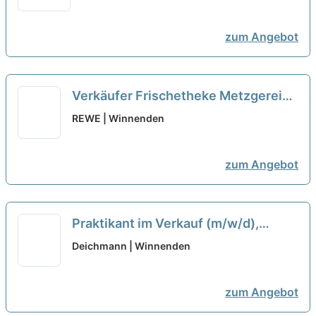
zum Angebot
Verkäufer Frischetheke Metzgerei
(m/w/d)
neu
REWE | Winnenden
zum Angebot
Praktikant im Verkauf (m/w/d),
Winnenden
neu
Deichmann | Winnenden
zum Angebot