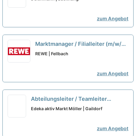
zum Angebot
Marktmanager / Filialleiter (m/w/d)
neu
REWE | Fellbach
zum Angebot
Abteilungsleiter / Teamleiter
Bäckerei / Backwaren (m/w/d)
neu
Edeka aktiv Markt Möller | Gaildorf
zum Angebot