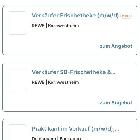
Verkäufer Frischetheke (m/w/d)
neu
REWE | Kornwestheim
zum Angebot
Verkäufer SB-Frischetheke &
Backwaren (m/w/d)
neu
REWE | Kornwestheim
zum Angebot
Praktikant im Verkauf (m/w/d),
Murrhardt
neu
Deichmann | Backnang