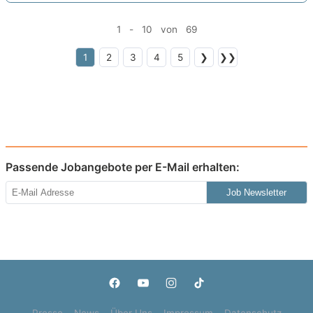
1 - 10 von 69
1
2
3
4
5
❯
❯❯
Passende Jobangebote per E-Mail erhalten:
Job Newsletter
Presse
News
Über Uns
Impressum
Datenschutz