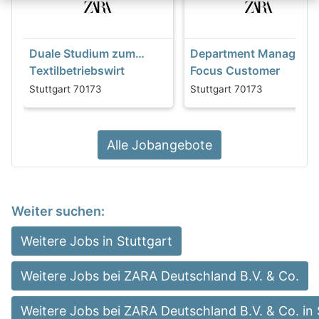
Duale Studium zum
Department Manager
Textilbetriebswirt
Focus Customer
(m/w/d) - bei ZARA
Experience (m/f/d) - in
Stuttgart 70173
Stuttgart 70173
Stuttgart
Alle Jobangebote
Weiter suchen:
Weitere Jobs in Stuttgart
Weitere Jobs bei ZARA Deutschland B.V. & Co.
Weitere Jobs bei ZARA Deutschland B.V. & Co. in 