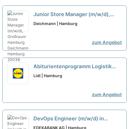
Junior Store Manager (m/w/d),
Großraum Hamburg
neu
Deichmann | Hamburg
zum Angebot
Abiturientenprogramm Logistik
inkl. Logistikmeister 08.2026
Lidl | Hamburg
(m/w/d)
zum Angebot
DevOps Engineer (m/w/d) in
Vollzeit
EDEKABANK AG | Hamburg