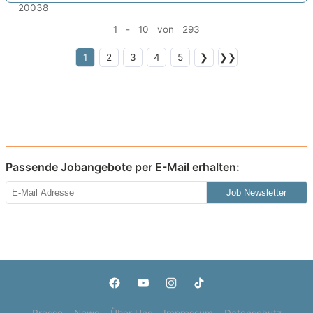
1 - 10 von 293
1
2
3
4
5
❯
❯❯
Passende Jobangebote per E-Mail erhalten:
Job Newsletter
Presse
News
Über Uns
Impressum
Datenschutz