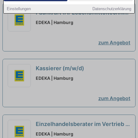
Einstellungen
Datenschutzerklärung
Fachkraft fÃr Lebensmitteltechnik
/ Fruchtsafttechnik / Brauer
EDEKA | Hamburg
(m/w/d)
zum Angebot
Kassierer (m/w/d)
EDEKA | Hamburg
zum Angebot
Einzelhandelsberater im Vertrieb /
AuÃendienst (m/w/d)
EDEKA | Hamburg