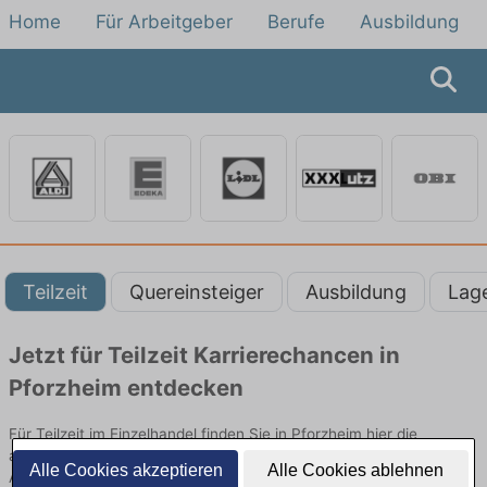
Home
Für Arbeitgeber
Berufe
Ausbildung
Teilzeit
Quereinsteiger
Ausbildung
Lag
Jetzt für Teilzeit Karrierechancen in
Pforzheim entdecken
Für Teilzeit im Einzelhandel finden Sie in Pforzheim hier die
aktuellsten Angebote. Entdecken Sie freie Optionen von Top-
Alle Cookies akzeptieren
Alle Cookies ablehnen
Arbeitgebern und bewerben Sie sich noch heute.