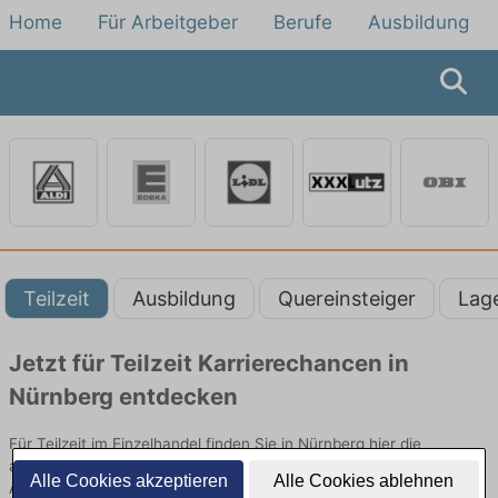
Home
Für Arbeitgeber
Berufe
Ausbildung
Teilzeit
Ausbildung
Quereinsteiger
Lag
Jetzt für Teilzeit Karrierechancen in
Nürnberg entdecken
Für Teilzeit im Einzelhandel finden Sie in Nürnberg hier die
aktuellsten Angebote. Entdecken Sie freie Optionen von Top-
Alle Cookies akzeptieren
Alle Cookies ablehnen
Arbeitgebern und bewerben Sie sich noch heute.