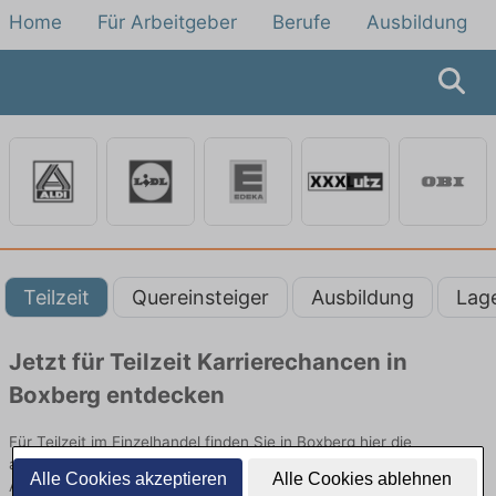
Home
Für Arbeitgeber
Berufe
Ausbildung
Teilzeit
Quereinsteiger
Ausbildung
Lag
Jetzt für Teilzeit Karrierechancen in
Boxberg entdecken
Für Teilzeit im Einzelhandel finden Sie in Boxberg hier die
aktuellsten Angebote. Entdecken Sie freie Optionen von Top-
Alle Cookies akzeptieren
Alle Cookies ablehnen
Arbeitgebern und bewerben Sie sich noch heute.