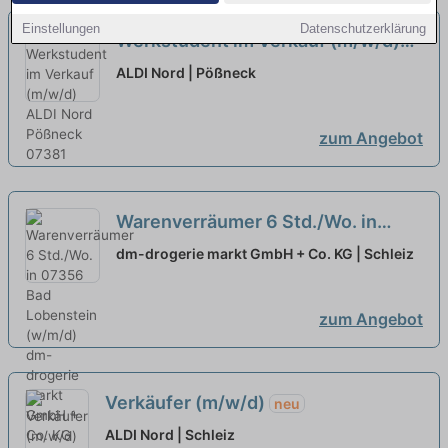
Einstellungen
Datenschutzerklärung
Werkstudent im Verkauf (m/w/d)
neu
ALDI Nord | Pößneck
zum Angebot
Warenverräumer 6 Std./Wo. in
07356 Bad Lobenstein (w/m/d)
dm-drogerie markt GmbH + Co. KG | Schleiz
zum Angebot
Verkäufer (m/w/d)
neu
ALDI Nord | Schleiz