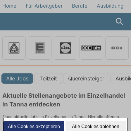
Home
Für Arbeitgeber
Berufe
Ausbildung
Alle Jobs
Teilzeit
Quereinsteiger
Ausbi
Aktuelle Stellenangebote im Einzelhandel
in Tanna entdecken
Finde aktuelle Jobs im Einzelhandel in Tanna. Hier alle offenen
Stellenangebote im Verkauf, Vertrieb und Handel vergleichen.
Alle Cookies akzeptieren
Alle Cookies ablehnen