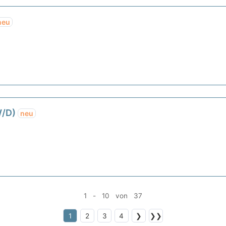
neu
/W/D)
neu
1 - 10 von 37
1
2
3
4
❯
❯❯