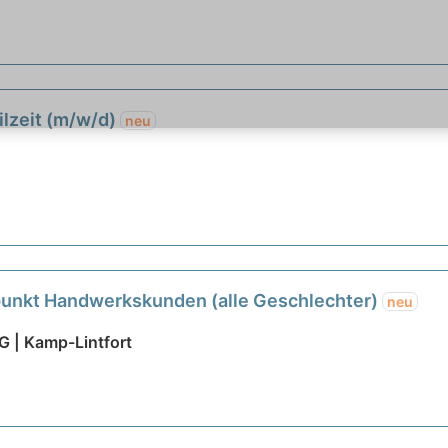
ilzeit (m/w/d)
neu
unkt Handwerkskunden (alle Geschlechter)
neu
 | Kamp-Lintfort