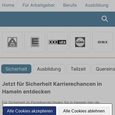
Home
Für Arbeitgeber
Berufe
Ausbildung
Sicherheit
Ausbildung
Teilzeit
Quereins
Jetzt für Sicherheit Karrierechancen in
Hameln entdecken
Für Sicherheit im Einzelhandel finden Sie in Hameln hier die
aktuellsten Angebote. Entdecken Sie freie Optionen von Top-
Alle Cookies akzeptieren
Alle Cookies ablehnen
Arbeitgebern und bewerben Sie sich noch heute.