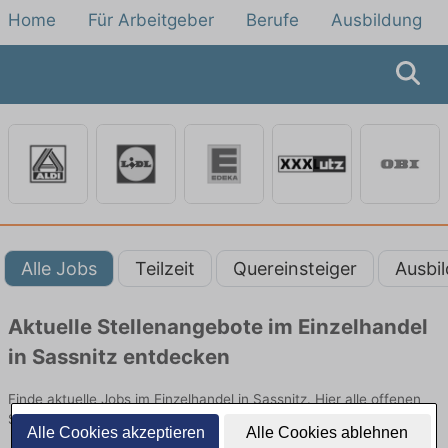
Home
Für Arbeitgeber
Berufe
Ausbildung
Alle Jobs
Teilzeit
Quereinsteiger
Ausbi
Aktuelle Stellenangebote im Einzelhandel
in Sassnitz entdecken
Finde aktuelle Jobs im Einzelhandel in Sassnitz. Hier alle offenen
Stellenangebote im Verkauf, Vertrieb und Handel vergleichen.
Alle Cookies akzeptieren
Alle Cookies ablehnen