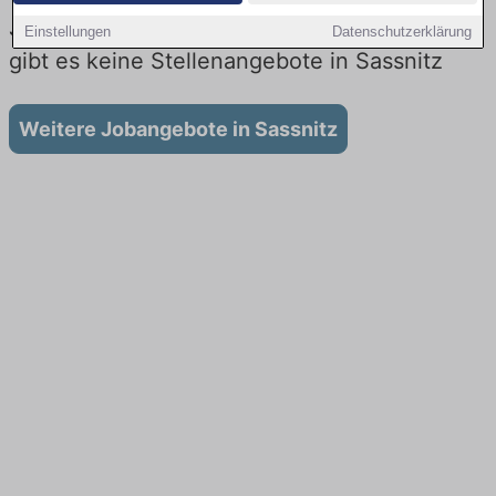
Jobs im Einzelhandel in Sassnitz : Aktuell
Einstellungen
Datenschutzerklärung
gibt es keine Stellenangebote in Sassnitz
Weitere Jobangebote in Sassnitz