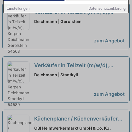
Einstellungen
Datenschutzerklärung
Verkäufer in Teilzeit (m/w/d),
Kerpen
neu
Deichmann | Gerolstein
zum Angebot
Verkäufer in Teilzeit (m/w/d),
Kerpen
Deichmann | Stadtkyll
zum Angebot
Küchenplaner / Küchenverkäufer
(alle Geschlechter)
OBI Heimwerkermarkt GmbH & Co. KG,