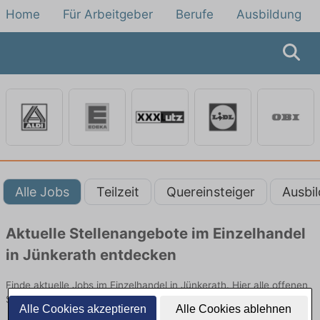
Home
Für Arbeitgeber
Berufe
Ausbildung
Alle Jobs
Teilzeit
Quereinsteiger
Ausbi
Aktuelle Stellenangebote im Einzelhandel
in Jünkerath entdecken
Finde aktuelle Jobs im Einzelhandel in Jünkerath. Hier alle offenen
Stellenangebote im Verkauf, Vertrieb und Handel vergleichen.
Alle Cookies akzeptieren
Alle Cookies ablehnen