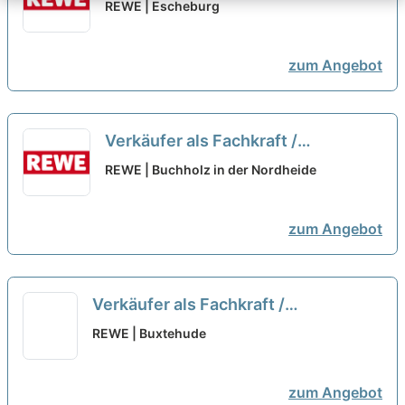
Quereinsteiger Frischetheke
REWE | Escheburg
(m/w/d)
neu
zum Angebot
Verkäufer als Fachkraft /
Quereinsteiger Frischetheke
REWE | Buchholz in der Nordheide
(m/w/d)
neu
zum Angebot
Verkäufer als Fachkraft /
Quereinsteiger Frischetheke
REWE | Buxtehude
(m/w/d)
neu
zum Angebot