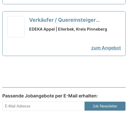
Verkäufer / Quereinsteiger
Frischetheke (m/w/d)
neu
EDEKA Appel | Ellerbek, Kreis Pinneberg
zum Angebot
Passende Jobangebote per E-Mail erhalten:
Job Newsletter