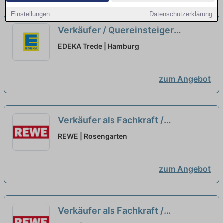
Einstellungen
Datenschutzerklärung
Verkäufer / Quereinsteiger
Frischetheke (m/w/d)
neu
EDEKA Trede | Hamburg
zum Angebot
Verkäufer als Fachkraft /
Quereinsteiger Frischetheke
REWE | Rosengarten
(m/w/d)
neu
zum Angebot
Verkäufer als Fachkraft /