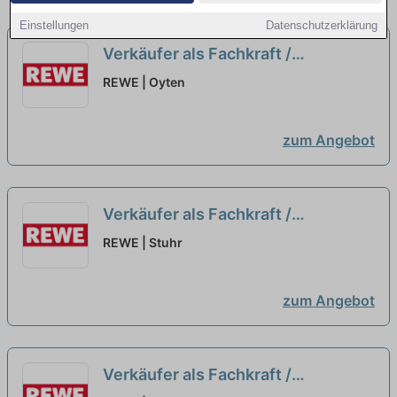
Einstellungen
Datenschutzerklärung
Verkäufer als Fachkraft /
Quereinsteiger Frischetheke
REWE | Oyten
(m/w/d)
neu
zum Angebot
Verkäufer als Fachkraft /
Quereinsteiger Frischetheke
REWE | Stuhr
(m/w/d)
neu
zum Angebot
Verkäufer als Fachkraft /