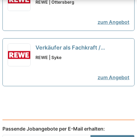
Quereinsteiger Frischetheke
REWE | Ottersberg
(m/w/d)
neu
zum Angebot
Verkäufer als Fachkraft /
Quereinsteiger Frischetheke
REWE | Syke
(m/w/d)
neu
zum Angebot
Passende Jobangebote per E-Mail erhalten: