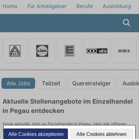
Home
Für Arbeitgeber
Berufe
Ausbildung
Alle Jobs
Teilzeit
Quereinsteiger
Ausbi
Aktuelle Stellenangebote im Einzelhandel
in Pegau entdecken
Finde aktuelle Jobs im Einzelhandel in Pegau. Hier alle offenen
Stellenangebote im Verkauf, Vertrieb und Handel vergleichen.
Alle Cookies akzeptieren
Alle Cookies ablehnen