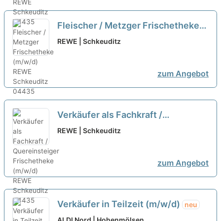
Fleischer / Metzger Frischetheke
(m/w/d)
neu
REWE | Schkeuditz
zum Angebot
Verkäufer als Fachkraft /
Quereinsteiger Frischetheke
REWE | Schkeuditz
(m/w/d)
neu
zum Angebot
Verkäufer in Teilzeit (m/w/d)
neu
ALDI Nord | Hohenmölsen