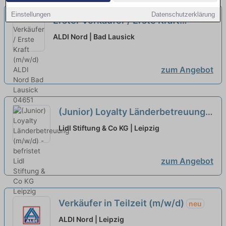
Einstellungen
Datenschutzerklärung
Erster Verkäufer / Erste Kraft
(m/w/d)
neu
ALDI Nord | Bad Lausick
zum Angebot
(Junior) Loyalty Länderbetreuung
(m/w/d) -befristet
neu
Lidl Stiftung & Co KG | Leipzig
zum Angebot
Verkäufer in Teilzeit (m/w/d)
neu
ALDI Nord | Leipzig