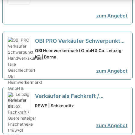
zum Angebot
OBI PRO Verkäufer Schwerpunkt
Handwerkskunden (alle
OBI Heimwerkermarkt GmbH & Co. Leipzig
Geschlechter)
KG | Borna
neu
zum Angebot
Verkäufer als Fachkraft /
Quereinsteiger Frischetheke
REWE | Schkeuditz
(m/w/d)
neu
zum Angebot