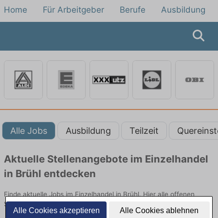
Home
Für Arbeitgeber
Berufe
Ausbildung
Alle Jobs
Ausbildung
Teilzeit
Quereinst
Aktuelle Stellenangebote im Einzelhandel
in Brühl entdecken
Finde aktuelle Jobs im Einzelhandel in Brühl. Hier alle offenen
Stellenangebote im Verkauf, Vertrieb und Handel vergleichen.
Alle Cookies akzeptieren
Alle Cookies ablehnen