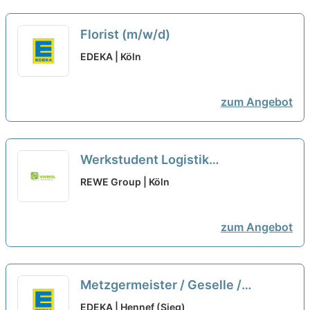
Florist (m/w/d)
EDEKA | Köln
zum Angebot
Werkstudent Logistik
Administration und Abrechnung
REWE Group | Köln
(m/w/d)
zum Angebot
Metzgermeister / Geselle /
FleischereifachverkÃ¤ufer /
EDEKA | Hennef (Sieg)