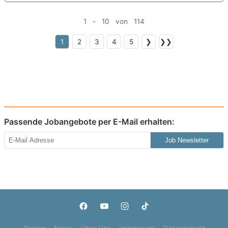
1 - 10 von 114
1
2
3
4
5
❯
❯❯
Passende Jobangebote per E-Mail erhalten:
Job Newsletter
Presse
News
Über Uns
Impressum
Datenschutz