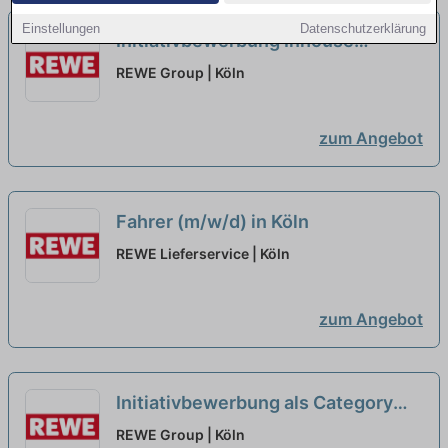
Einstellungen
Datenschutzerklärung
Initiativbewerbung Inhouse
Consultant HR-IT (m/w/d)
REWE Group | Köln
zum Angebot
Fahrer (m/w/d) in Köln
REWE Lieferservice | Köln
zum Angebot
Initiativbewerbung als Category
Buyer (m/w/d) für diverse
REWE Group | Köln