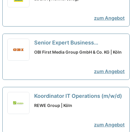
Quereinsteiger (m/w/d) in Vollzeit,
Teilzeit oder als Minijob
zum Angebot
Senior Expert Business
Development Pricing & Yield Retail
OBI First Media Group GmbH & Co. KG | Köln
Media (m/w/d)
neu
zum Angebot
Koordinator IT Operations (m/w/d)
REWE Group | Köln
zum Angebot