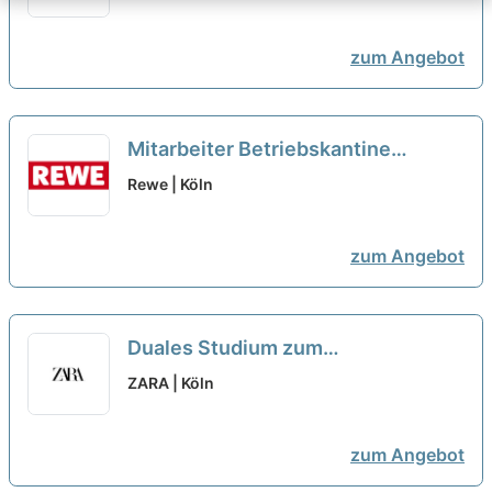
Warengruppen
zum Angebot
Mitarbeiter Betriebskantine
(m/w/d)
Rewe | Köln
zum Angebot
Duales Studium zum
Textilbetriebswirt (m/w/d)
neu
ZARA | Köln
zum Angebot