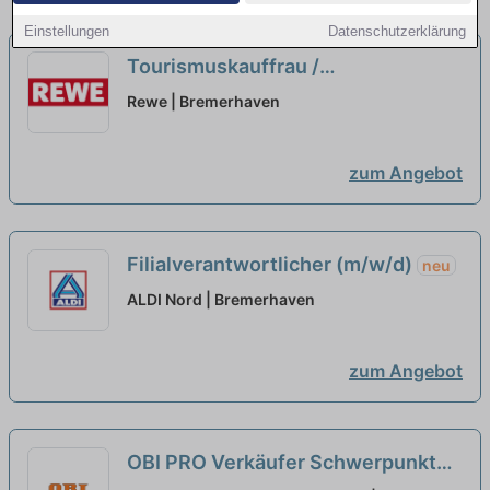
Einstellungen
Datenschutzerklärung
Tourismuskauffrau /
Reiseverkehrskauffrau (m/w/d) für
Rewe | Bremerhaven
unser Reisebüro
zum Angebot
Filialverantwortlicher (m/w/d)
neu
ALDI Nord | Bremerhaven
zum Angebot
OBI PRO Verkäufer Schwerpunkt