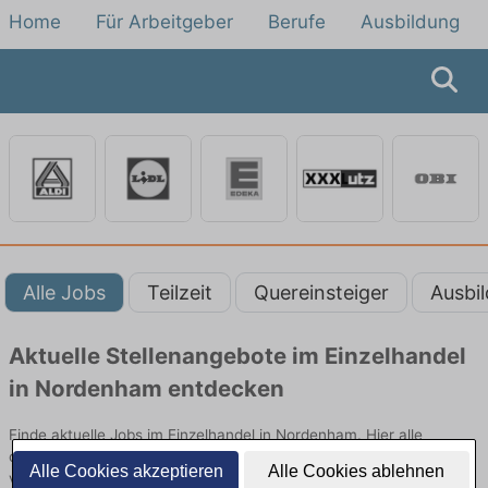
Home
Für Arbeitgeber
Berufe
Ausbildung
Alle Jobs
Teilzeit
Quereinsteiger
Ausbi
Aktuelle Stellenangebote im Einzelhandel
in Nordenham entdecken
Finde aktuelle Jobs im Einzelhandel in Nordenham. Hier alle
offenen Stellenangebote im Verkauf, Vertrieb und Handel
Alle Cookies akzeptieren
Alle Cookies ablehnen
vergleichen.