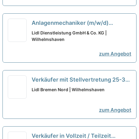
Anlagenmechaniker (m/w/d)
Schiffsinstandsetzung bei hanfried
Lidl Dienstleistung GmbH & Co. KG |
Personaldienstleistungen GmbH
Wilhelmshaven
öffnen
zum Angebot
Verkäufer mit Stellvertretung 25-30
Std./Woche Teilzeit (m/w/d)
neu
Lidl Bremen Nord | Wilhelmshaven
zum Angebot
Verkäufer in Vollzeit / Teilzeit