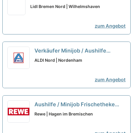
(m/w/d), unbefristet
neu
Lidl Bremen Nord | Wilhelmshaven
zum Angebot
Verkäufer Minijob / Aushilfe
(m/w/d)
neu
ALDI Nord | Nordenham
zum Angebot
Aushilfe / Minijob Frischetheke
Metzgerei (m/w/d)
Rewe | Hagen im Bremischen