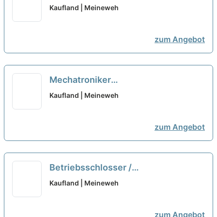
(m/w/d)
neu
Kaufland | Meineweh
zum Angebot
Mechatroniker
Automatisierungstechnik (m/w/d)
Kaufland | Meineweh
neu
zum Angebot
Betriebsschlosser /
Instandhaltungsmechaniker (m/w/d)
Kaufland | Meineweh
neu
zum Angebot