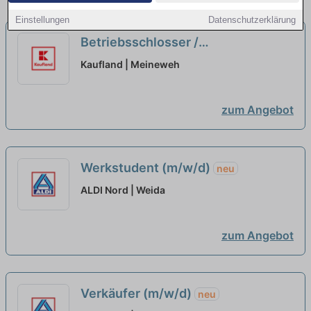
Einstellungen
Datenschutzerklärung
Betriebsschlosser /
Instandhaltungsmechaniker(m/w/d)
Kaufland | Meineweh
neu
zum Angebot
Werkstudent (m/w/d)
neu
ALDI Nord | Weida
zum Angebot
Verkäufer (m/w/d)
neu