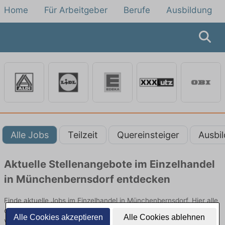
Home
Für Arbeitgeber
Berufe
Ausbildung
Alle Jobs
Teilzeit
Quereinsteiger
Ausbi
Aktuelle Stellenangebote im Einzelhandel
in Münchenbernsdorf entdecken
Finde aktuelle Jobs im Einzelhandel in Münchenbernsdorf. Hier alle
offenen Stellenangebote im Verkauf, Vertrieb und Handel
Alle Cookies akzeptieren
Alle Cookies ablehnen
vergleichen.