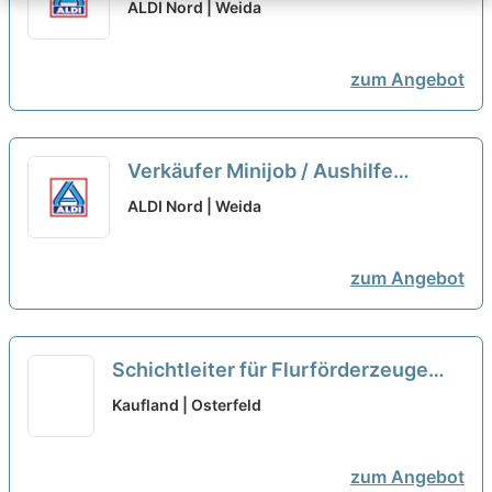
ALDI Nord | Weida
zum Angebot
Verkäufer Minijob / Aushilfe
(m/w/d)
neu
ALDI Nord | Weida
zum Angebot
Schichtleiter für Flurförderzeuge
(m/w/d)
neu
Kaufland | Osterfeld
zum Angebot