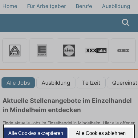
Home
Für Arbeitgeber
Berufe
Ausbildung
Alle Jobs
Ausbildung
Teilzeit
Quereinst
Aktuelle Stellenangebote im Einzelhandel
in Mindelheim entdecken
Finde aktuelle Jobs im Einzelhandel in Mindelheim. Hier alle offenen
Stellenangebote im Verkauf, Vertrieb und Handel vergleichen.
Alle Cookies akzeptieren
Alle Cookies ablehnen