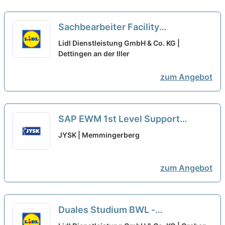
Sachbearbeiter Facility
Management (m/w/d)
neu
Lidl Dienstleistung GmbH & Co. KG |
Dettingen an der Iller
zum Angebot
SAP EWM 1st Level Support
(M/W/D)
JYSK | Memmingerberg
zum Angebot
Duales Studium BWL -
Immobilienwirtschaft am Standort