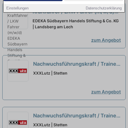
Einstellungen
Datenschutzerklärung
Kraftfahrer / LKW Fahrer (m/w/d)
neu
EDEKA Südbayern Handels Stiftung & Co. KG
| Landsberg am Lech
zum Angebot
Nachwuchsführungskraft / Trainee
Logistik (m/w/d)...
neu
XXXLutz | Stetten
zum Angebot
Nachwuchsführungskraft / Trainee
Logistik (m/w/d)
neu
XXXLutz | Stetten