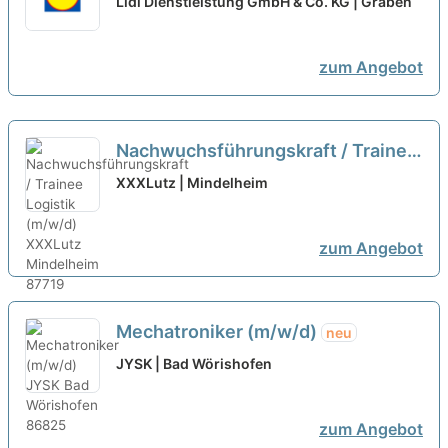
Lidl Dienstleistung GmbH & Co. KG | Graben
Augsburg 2027
neu
zum Angebot
Nachwuchsführungskraft / Trainee
Logistik (m/w/d)
neu
XXXLutz | Mindelheim
zum Angebot
Mechatroniker (m/w/d)
neu
JYSK | Bad Wörishofen
zum Angebot