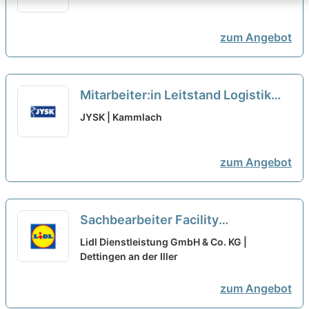
zum Angebot
Mitarbeiter:in Leitstand Logistik
neu
JYSK | Kammlach
zum Angebot
Sachbearbeiter Facility
Management (m/w/d)
neu
Lidl Dienstleistung GmbH & Co. KG |
Dettingen an der Iller
zum Angebot