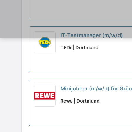
IT-Testmanager (m/w/d)
TEDi | Dortmund
Minijobber (m/w/d) für Grü
Rewe | Dortmund