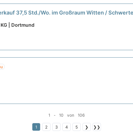
kauf 37,5 Std./Wo. im Großraum Witten / Schwerte
 KG | Dortmund
eu
1 - 10 von 106
1
2
3
4
5
❯
❯❯