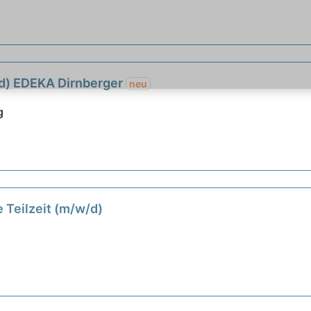
/d) EDEKA Dirnberger
neu
g
 Teilzeit (m/w/d)