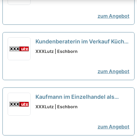
(m/w/d)
neu
zum Angebot
Kundenberaterin im Verkauf Küche
& Inneneinrichtung (m/w/d)
neu
XXXLutz | Eschborn
zum Angebot
Kaufmann im Einzelhandel als
Kassierer (m/w/d)
neu
XXXLutz | Eschborn
zum Angebot