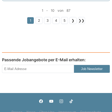
1 - 10 von 87
1
2
3
4
5
❯
❯❯
Passende Jobangebote per E-Mail erhalten:
Job Newsletter
Presse
News
Über Uns
Impressum
Datenschutz