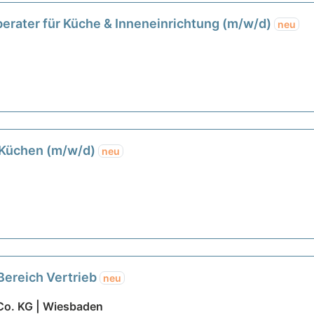
berater für Küche & Inneneinrichtung (m/w/d)
neu
r Küchen (m/w/d)
neu
Bereich Vertrieb
neu
Co. KG | Wiesbaden