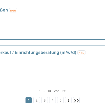
ießen
neu
rkauf / Einrichtungsberatung (m/w/d)
neu
1 - 10 von 55
1
2
3
4
5
❯
❯❯