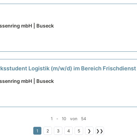
ssenring mbH | Buseck
ksstudent Logistik (m/w/d) im Bereich Frischdiens
ssenring mbH | Buseck
1 - 10 von 54
1
2
3
4
5
❯
❯❯