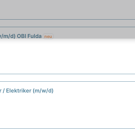
w/m/d) OBI Fulda
neu
 / Elektriker (m/w/d)