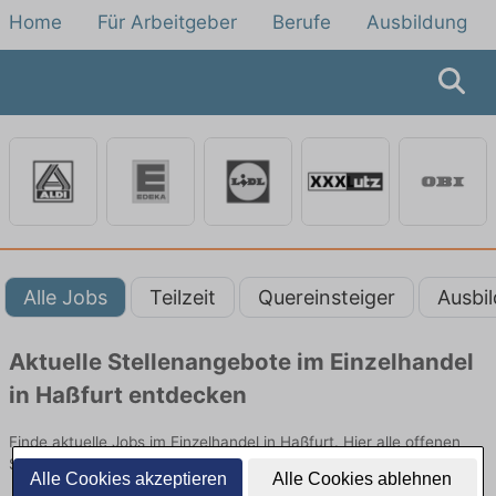
Home
Für Arbeitgeber
Berufe
Ausbildung
Alle Jobs
Teilzeit
Quereinsteiger
Ausbi
Aktuelle Stellenangebote im Einzelhandel
in Haßfurt entdecken
Finde aktuelle Jobs im Einzelhandel in Haßfurt. Hier alle offenen
Stellenangebote im Verkauf, Vertrieb und Handel vergleichen.
Alle Cookies akzeptieren
Alle Cookies ablehnen