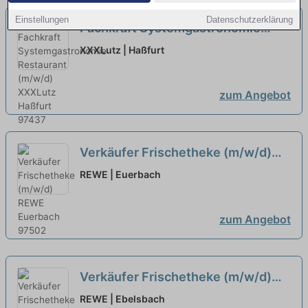
Einstellungen
Datenschutzerklärung
Fachkraft Systemgastronomie
Restaurant (m/w/d)
neu
XXXLutz | Haßfurt
zum Angebot
Verkäufer Frischetheke (m/w/d)
neu
REWE | Euerbach
zum Angebot
Verkäufer Frischetheke (m/w/d)
3570
neu
REWE | Ebelsbach