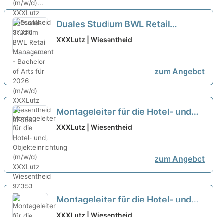
Duales Studium BWL Retail
Management - Bachelor of Arts für
XXXLutz | Wiesentheid
2026 (m/w/d)
neu
zum Angebot
Montageleiter für die Hotel- und
Objekteinrichtung (m/w/d)
neu
XXXLutz | Wiesentheid
zum Angebot
Montageleiter für die Hotel- und
Objekteinrichtung (m/w/d)...
neu
XXXLutz | Wiesentheid