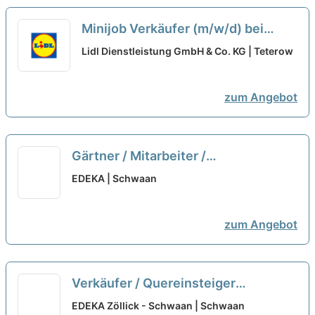
Minijob Verkäufer (m/w/d) bei
Takko Fashion ausgewählt
Lidl Dienstleistung GmbH & Co. KG | Teterow
zum Angebot
Gärtner / Mitarbeiter /
Quereinsteiger Obstbau (m/w/d)
EDEKA | Schwaan
zum Angebot
Verkäufer / Quereinsteiger
Frischetheke (m/w/d)
neu
EDEKA Zöllick - Schwaan | Schwaan