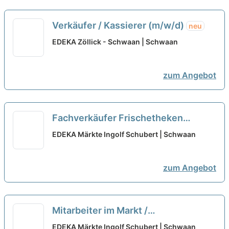
Verkäufer / Kassierer (m/w/d)
neu
EDEKA Zöllick - Schwaan | Schwaan
zum Angebot
Fachverkäufer Frischetheken
(m/w/d) - Frischespezialist
neu
EDEKA Märkte Ingolf Schubert | Schwaan
zum Angebot
Mitarbeiter im Markt /
Quereinsteiger (m/w/d)
neu
EDEKA Märkte Ingolf Schubert | Schwaan