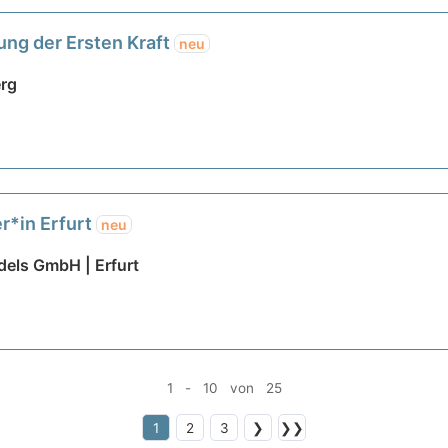
ung der Ersten Kraft
neu
erg
er*in Erfurt
neu
dels GmbH | Erfurt
1 - 10 von 25
1
2
3
❯
❯❯