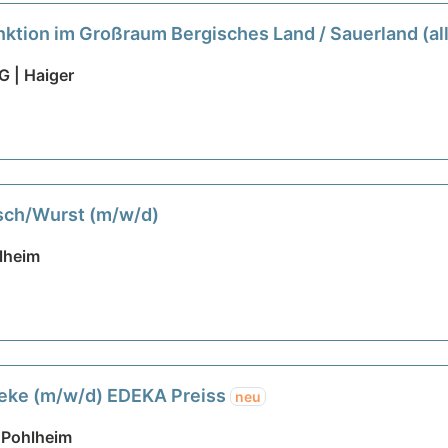
nktion im Großraum Bergisches Land / Sauerland (al
 | Haiger
isch/Wurst (m/w/d)
lheim
theke (m/w/d) EDEKA Preiss
neu
 Pohlheim