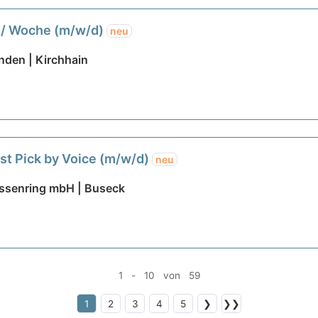
d. / Woche (m/w/d)
neu
den | Kirchhain
st Pick by Voice (m/w/d)
neu
ssenring mbH | Buseck
1 - 10 von 59
1
2
3
4
5
❯
❯❯