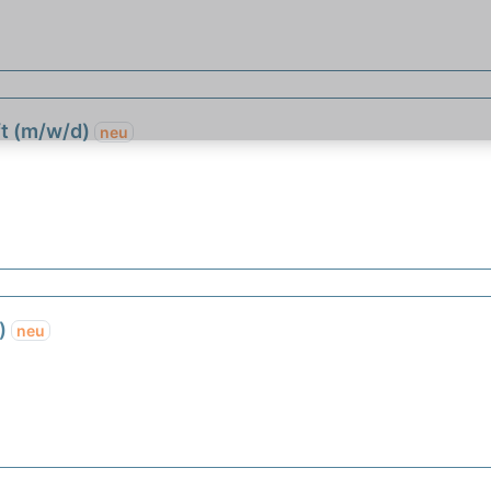
ft (m/w/d)
neu
d)
neu