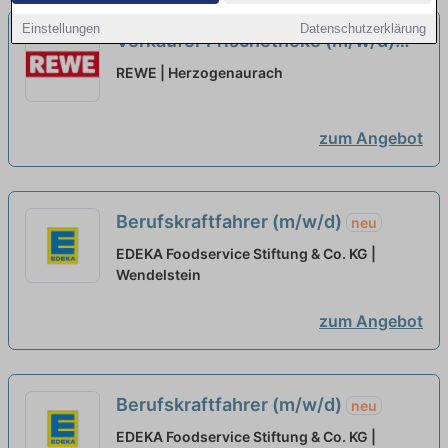
Einstellungen
Datenschutzerklärung
Verkäufer Frischetheke (m/w/d)
neu
REWE | Herzogenaurach
zum Angebot
Berufskraftfahrer (m/w/d)
neu
EDEKA Foodservice Stiftung & Co. KG |
Wendelstein
zum Angebot
Berufskraftfahrer (m/w/d)
neu
EDEKA Foodservice Stiftung & Co. KG |