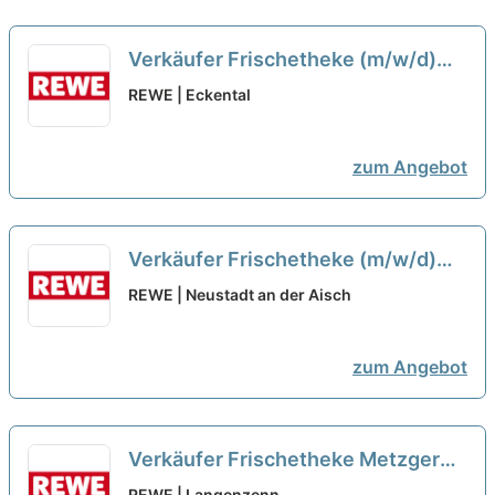
Verkäufer Frischetheke (m/w/d)
neu
REWE | Eckental
zum Angebot
Verkäufer Frischetheke (m/w/d)
Neueröffnung Dezember 2026
neu
REWE | Neustadt an der Aisch
zum Angebot
Verkäufer Frischetheke Metzgerei
(m/w/d)
neu
REWE | Langenzenn