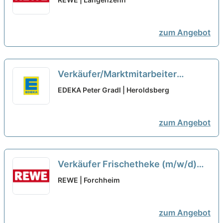
zum Angebot
Verkäufer/Marktmitarbeiter
(m/w/d) EDEKA Gradl
neu
EDEKA Peter Gradl | Heroldsberg
zum Angebot
Verkäufer Frischetheke (m/w/d)
neu
REWE | Forchheim
zum Angebot