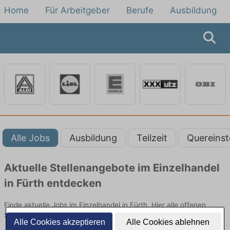
Home
Für Arbeitgeber
Berufe
Ausbildung
Alle Jobs
Ausbildung
Teilzeit
Quereinst
Aktuelle Stellenangebote im Einzelhandel
in Fürth entdecken
Finde aktuelle Jobs im Einzelhandel in Fürth. Hier alle offenen
Stellenangebote im Verkauf, Vertrieb und Handel vergleichen.
Alle Cookies akzeptieren
Alle Cookies ablehnen