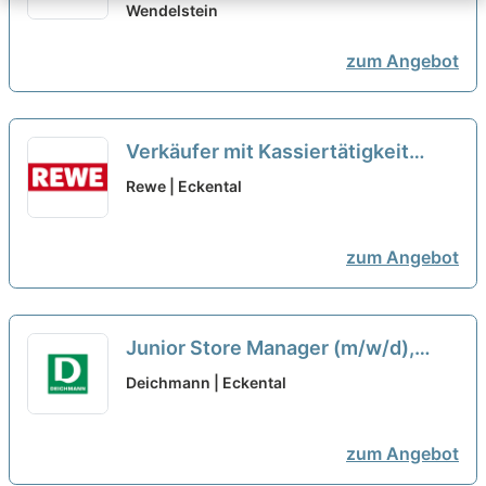
Wendelstein
zum Angebot
Verkäufer mit Kassiertätigkeit
(m/w/d)
Rewe | Eckental
zum Angebot
Junior Store Manager (m/w/d),
Großraum Erlangen
neu
Deichmann | Eckental
zum Angebot