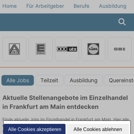
Home
Für Arbeitgeber
Berufe
Ausbildung
Alle Jobs
Teilzeit
Ausbildung
Quereinst
Aktuelle Stellenangebote im Einzelhandel
in Frankfurt am Main entdecken
Finde aktuelle Jobs im Einzelhandel in Frankfurt am Main. Hier alle
offenen Stellenangebote im Verkauf, Vertrieb und Handel
Alle Cookies akzeptieren
Alle Cookies ablehnen
vergleichen.