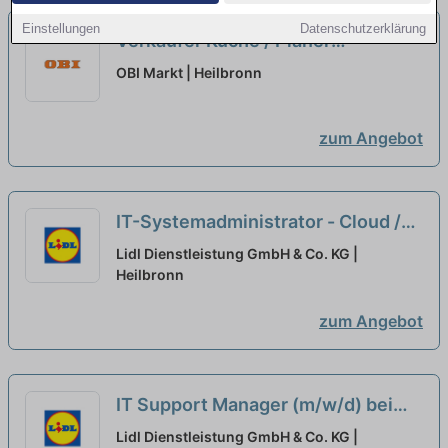
Einstellungen
Datenschutzerklärung
Verkäufer Küche / Planer
Schwerpunkt Küche (m/w/d)
neu
OBI Markt | Heilbronn
zum Angebot
IT-Systemadministrator - Cloud /
IT-Security (m/w/d) bei Workwise
Lidl Dienstleistung GmbH & Co. KG |
GmbH ausgewählt
Heilbronn
zum Angebot
IT Support Manager (m/w/d) bei
tempster GmbH ausgewählt
Lidl Dienstleistung GmbH & Co. KG |