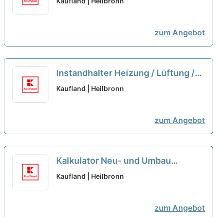
Kaufland | Heilbronn
zum Angebot
Instandhalter Heizung / Lüftung /
Sanitär (m/w/d)
neu
Kaufland | Heilbronn
zum Angebot
Kalkulator Neu- und Umbau
(m/w/d)
neu
Kaufland | Heilbronn
zum Angebot