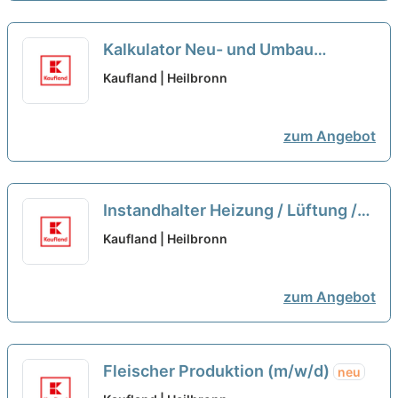
Kalkulator Neu- und Umbau
(m/w/d)
neu
Kaufland | Heilbronn
zum Angebot
Instandhalter Heizung / Lüftung /
Sanitär (m/w/d)
neu
Kaufland | Heilbronn
zum Angebot
Fleischer Produktion (m/w/d)
neu