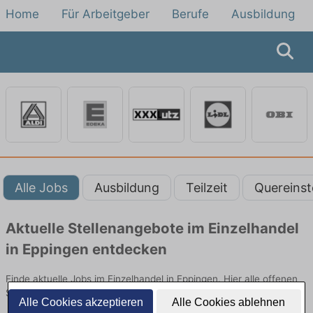
Home
Für Arbeitgeber
Berufe
Ausbildung
Alle Jobs
Ausbildung
Teilzeit
Quereinst
Aktuelle Stellenangebote im Einzelhandel
in Eppingen entdecken
Finde aktuelle Jobs im Einzelhandel in Eppingen. Hier alle offenen
Stellenangebote im Verkauf, Vertrieb und Handel vergleichen.
Alle Cookies akzeptieren
Alle Cookies ablehnen