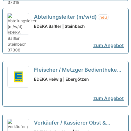
Abteilungsleiter (m/w/d)
neu
EDEKA Baßler | Steinbach
zum Angebot
Fleischer / Metzger Bedientheke
(m/w/d)
neu
EDEKA Heiwig | Ebergötzen
zum Angebot
Verkäufer / Kassierer Obst &
Gemüse (m/w/d)