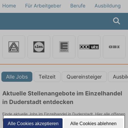
Home
Für Arbeitgeber
Berufe
Ausbildung
Alle Jobs
Teilzeit
Quereinsteiger
Ausbi
Aktuelle Stellenangebote im Einzelhandel
in Duderstadt entdecken
Finde aktuelle Jobs im Einzelhandel in Duderstadt. Hier alle offenen
Stellenangebote im Verkauf, Vertrieb und Handel vergleichen.
Alle Cookies akzeptieren
Alle Cookies ablehnen