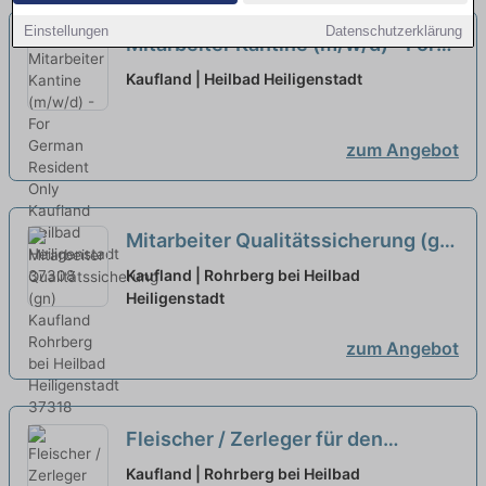
Einstellungen
Datenschutzerklärung
Mitarbeiter Kantine (m/w/d) - For
German Resident Only
neu
Kaufland | Heilbad Heiligenstadt
zum Angebot
Mitarbeiter Qualitätssicherung (gn)
neu
Kaufland | Rohrberg bei Heilbad
Heiligenstadt
zum Angebot
Fleischer / Zerleger für den
Bereich Zerlegung Schwein
Kaufland | Rohrberg bei Heilbad