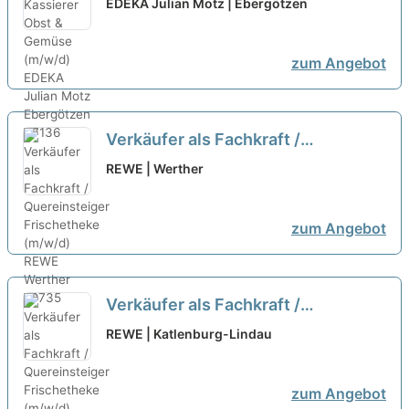
EDEKA Julian Motz | Ebergötzen
zum Angebot
Verkäufer als Fachkraft /
Quereinsteiger Frischetheke
REWE | Werther
(m/w/d)
neu
zum Angebot
Verkäufer als Fachkraft /
Quereinsteiger Frischetheke
REWE | Katlenburg-Lindau
(m/w/d)
neu
zum Angebot