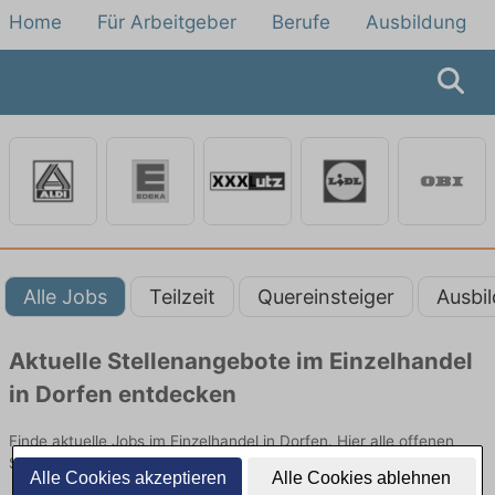
Home
Für Arbeitgeber
Berufe
Ausbildung
Alle Jobs
Teilzeit
Quereinsteiger
Ausbi
Aktuelle Stellenangebote im Einzelhandel
in Dorfen entdecken
Finde aktuelle Jobs im Einzelhandel in Dorfen. Hier alle offenen
Stellenangebote im Verkauf, Vertrieb und Handel vergleichen.
Alle Cookies akzeptieren
Alle Cookies ablehnen