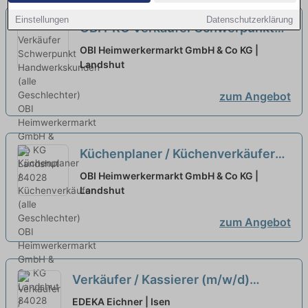
Einstellungen
Datenschutzerklärung
OBI PRO Verkäufer Schwerpunkt
Handwerkskunden (alle
OBI Heimwerkermarkt GmbH & Co KG |
Geschlechter)
Landshut
neu
zum Angebot
Küchenplaner / Küchenverkäufer
(alle Geschlechter)
neu
OBI Heimwerkermarkt GmbH & Co KG |
Landshut
zum Angebot
Verkäufer / Kassierer (m/w/d)
EDEKA Eichner
neu
EDEKA Eichner | Isen