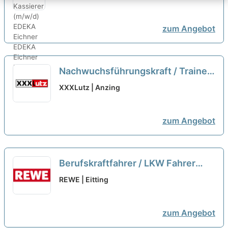
zum Angebot
Nachwuchsführungskraft / Trainee
Logistik (m/w/d)
neu
XXXLutz | Anzing
zum Angebot
Berufskraftfahrer / LKW Fahrer
(m/w/d)
neu
REWE | Eitting
zum Angebot