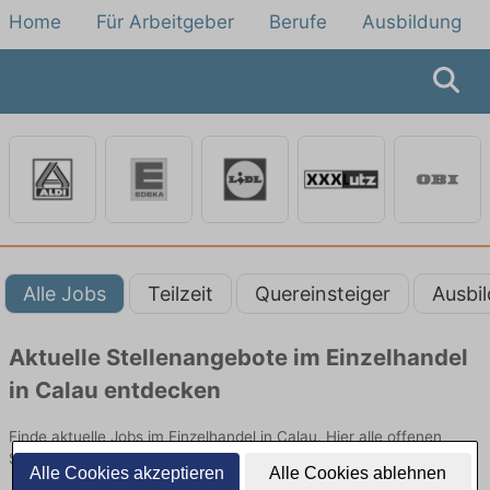
Home
Für Arbeitgeber
Berufe
Ausbildung
Alle Jobs
Teilzeit
Quereinsteiger
Ausbi
Aktuelle Stellenangebote im Einzelhandel
in Calau entdecken
Finde aktuelle Jobs im Einzelhandel in Calau. Hier alle offenen
Stellenangebote im Verkauf, Vertrieb und Handel vergleichen.
Alle Cookies akzeptieren
Alle Cookies ablehnen