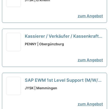
zum Angebot
Kassierer / Verkäufer / Kassenkraft
(m/w/d) in Vollzeit / Teilzeit - auch
PENNY | Obergünzburg
Quereinsteiger
neu
zum Angebot
SAP EWM 1st Level Support (M/W/D)
neu
JYSK | Memmingen
zum Angebot