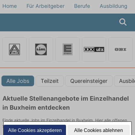
Home
Für Arbeitgeber
Berufe
Ausbildung
Alle Jobs
Teilzeit
Quereinsteiger
Ausbi
Aktuelle Stellenangebote im Einzelhandel
in Buxheim entdecken
Finde aktuelle Jobs im Einzelhandel in Buxheim. Hier alle offenen
Stellenangebote im Verkauf, Vertrieb und Handel vergleichen.
Alle Cookies akzeptieren
Alle Cookies ablehnen