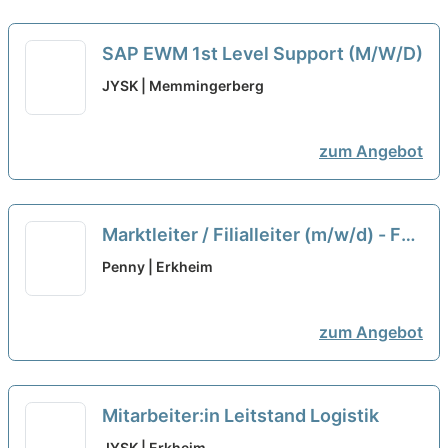
SAP EWM 1st Level Support (M/W/D)
JYSK | Memmingerberg
zum Angebot
Marktleiter / Filialleiter (m/w/d) - For
German Resident Only
neu
Penny | Erkheim
zum Angebot
Mitarbeiter:in Leitstand Logistik
JYSK | Erkheim