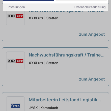
Einstellungen
Datenschutzerklärung
Nachwuchsführungskraft / Trainee
Logistik (m/w/d)...
neu
XXXLutz | Stetten
zum Angebot
Nachwuchsführungskraft / Trainee
Logistik (m/w/d)
neu
XXXLutz | Stetten
zum Angebot
Mitarbeiter:in Leitstand Logistik
neu
JYSK | Kammlach