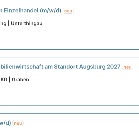
m Einzelhandel (m/w/d)
neu
ung | Unterthingau
bilienwirtschaft am Standort Augsburg 2027
neu
 KG | Graben
/w/d)
neu