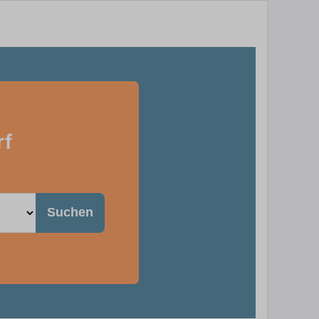
rf
Suchen