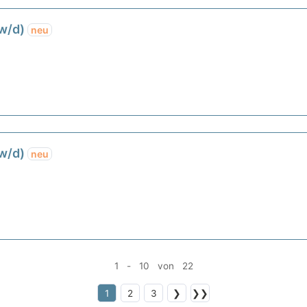
/w/d)
neu
/w/d)
neu
1 - 10 von 22
1
2
3
❯
❯❯