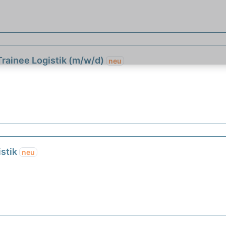
rainee Logistik (m/w/d)
neu
istik
neu