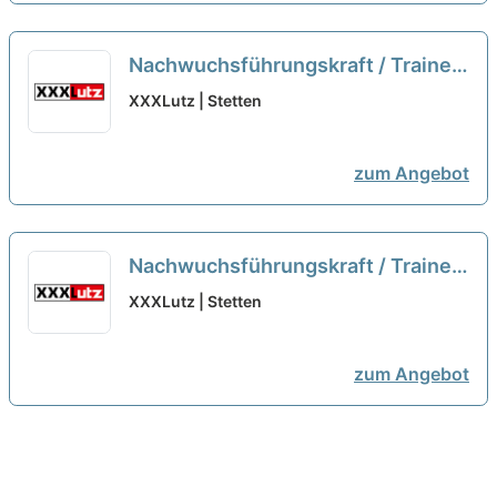
Nachwuchsführungskraft / Trainee
Logistik (m/w/d)
neu
XXXLutz | Stetten
zum Angebot
Nachwuchsführungskraft / Trainee
Logistik (m/w/d)...
neu
XXXLutz | Stetten
zum Angebot