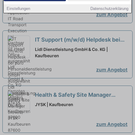
Execution bei Dachser SE Head
(Allgäu)
Office ausgewählt
Einstellungen
Datenschutzerklärung
zum Angebot
IT Support (m/w/d) Helpdesk bei
puro Personaldienstleistung GmbH
Lidl Dienstleistung GmbH & Co. KG |
ausgewählt
Kaufbeuren
zum Angebot
Health & Safety Site Manager
(m/w/d)
neu
JYSK | Kaufbeuren
zum Angebot