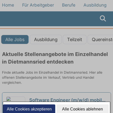
Home
Für Arbeitgeber
Berufe
Ausbildung
Alle Jobs
Ausbildung
Teilzeit
Quereinst
Aktuelle Stellenangebote im Einzelhandel
in Dietmannsried entdecken
Finde aktuelle Jobs im Einzelhandel in Dietmannsried. Hier alle
offenen Stellenangebote im Verkauf, Vertrieb und Handel
vergleichen.
Software Engineer (m/w/d) mobile
Application IT Road Transport
Lidl Dienstleistung GmbH & Co. KG | Kempten
Alle Cookies akzeptieren
Alle Cookies ablehnen