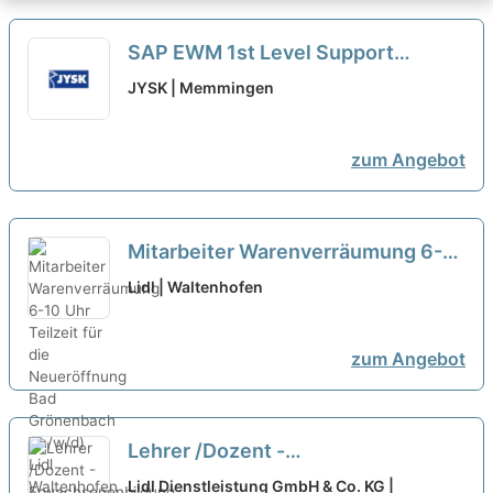
SAP EWM 1st Level Support
(M/W/D)
neu
JYSK | Memmingen
zum Angebot
Mitarbeiter Warenverräumung 6-10
Uhr Teilzeit für die Neueröffnung
Lidl | Waltenhofen
Bad Grönenbach (m/w/d)
zum Angebot
Lehrer /Dozent -
Erwachsenenbildung (m/w/d) bei
Lidl Dienstleistung GmbH & Co. KG |