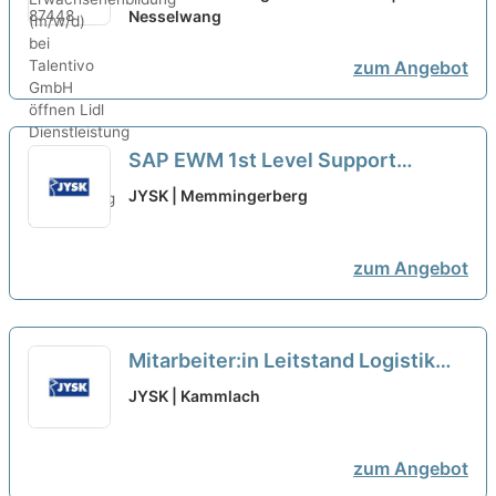
Talentivo GmbH öffnen
Nesselwang
zum Angebot
SAP EWM 1st Level Support
(M/W/D)
JYSK | Memmingerberg
zum Angebot
Mitarbeiter:in Leitstand Logistik
neu
JYSK | Kammlach
zum Angebot