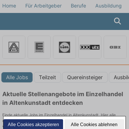
Home
Für Arbeitgeber
Berufe
Ausbildung
Alle Jobs
Teilzeit
Quereinsteiger
Ausbi
Aktuelle Stellenangebote im Einzelhandel
in Altenkunstadt entdecken
Finde aktuelle Jobs im Einzelhandel in Altenkunstadt. Hier alle
offenen Stellenangebote im Verkauf, Vertrieb und Handel
Alle Cookies akzeptieren
Alle Cookies ablehnen
vergleichen.