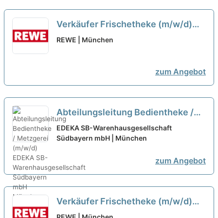
Verkäufer Frischetheke (m/w/d)
neu
REWE | München
zum Angebot
Abteilungsleitung Bedientheke /
Metzgerei (m/w/d)
neu
EDEKA SB-Warenhausgesellschaft
Südbayern mbH | München
zum Angebot
Verkäufer Frischetheke (m/w/d)
neu
REWE | München