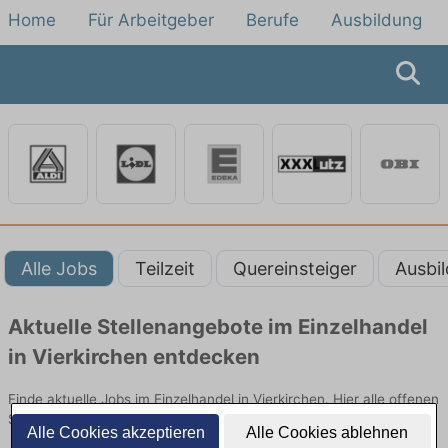
Home
Für Arbeitgeber
Berufe
Ausbildung
Alle Jobs
Teilzeit
Quereinsteiger
Ausbi
Aktuelle Stellenangebote im Einzelhandel
in Vierkirchen entdecken
Finde aktuelle Jobs im Einzelhandel in Vierkirchen. Hier alle offenen
Stellenangebote im Verkauf, Vertrieb und Handel vergleichen.
Alle Cookies akzeptieren
Alle Cookies ablehnen