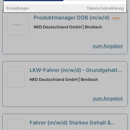
Einstellungen
Datenschutzerklärung
Produktmanager DOB (m/w/d)
neu
NKD Deutschland GmbH | Bindlach
zum Angebot
LKW-Fahrer (m/w/d) - Grundgehalt
3.530 * zzgl. Zulagen und doppelte
NKD Deutschland GmbH | Bindlach
Spesen
neu
zum Angebot
Fahrer (m/w/d) Starkes Gehalt &