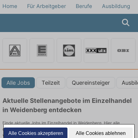
Home
Für Arbeitgeber
Berufe
Ausbildung
Alle Jobs
Teilzeit
Quereinsteiger
Ausbi
Aktuelle Stellenangebote im Einzelhandel
in Weidenberg entdecken
Finde aktuelle Jobs im Einzelhandel in Weidenberg. Hier alle
offenen Stellenangebote im Verkauf, Vertrieb und Handel
Alle Cookies akzeptieren
Alle Cookies ablehnen
vergleichen.