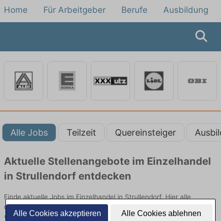
Home
Für Arbeitgeber
Berufe
Ausbildung
Alle Jobs
Teilzeit
Quereinsteiger
Ausbi
Aktuelle Stellenangebote im Einzelhandel
in Strullendorf entdecken
Finde aktuelle Jobs im Einzelhandel in Strullendorf. Hier alle
offenen Stellenangebote im Verkauf, Vertrieb und Handel
Alle Cookies akzeptieren
Alle Cookies ablehnen
vergleichen.