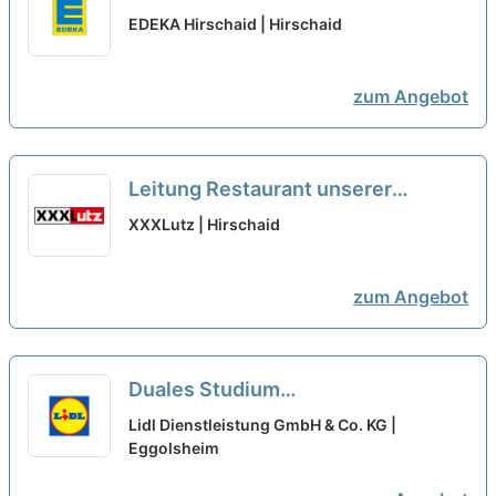
Metzger (m/w/d)
neu
EDEKA Hirschaid | Hirschaid
zum Angebot
Leitung Restaurant unserer
Gastronomie / Restaurantleiter
XXXLutz | Hirschaid
(m/w/d)...
neu
zum Angebot
Duales Studium
Wirtschaftsingenieurwesen im
Lidl Dienstleistung GmbH & Co. KG |
Facility Management am Standort
Eggolsheim
Eggolsheim 2027
neu