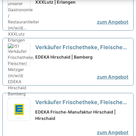
Gastronomie / Restaurantleiter
XXXLutz | Erlangen
(m/w/d)...
neu
zum Angebot
Verkäufer Frischetheke, Fleischer/
Metzger (m/w/d)
neu
EDEKA Hirschaid | Bamberg
zum Angebot
Verkäufer Frischetheke, Fleischer/
Metzger (m/w/d) EDEKA Hirschaid
EDEKA Frische-Manufaktur Hirschaid |
Hirschaid
neu
zum Angebot