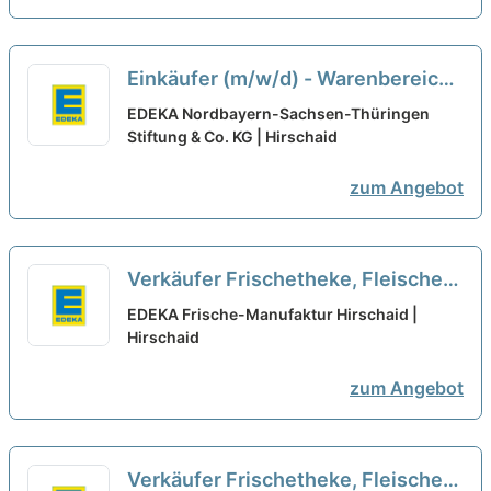
Einkäufer (m/w/d) - Warenbereich
Geflügel / SB Fleisch /
EDEKA Nordbayern-Sachsen-Thüringen
Markenfleischprogramm
Stiftung & Co. KG | Hirschaid
neu
zum Angebot
Verkäufer Frischetheke, Fleischer/
Metzger (m/w/d) – EDEKA
EDEKA Frische-Manufaktur Hirschaid |
Hirschaid
Hirschaid
neu
zum Angebot
Verkäufer Frischetheke, Fleischer/