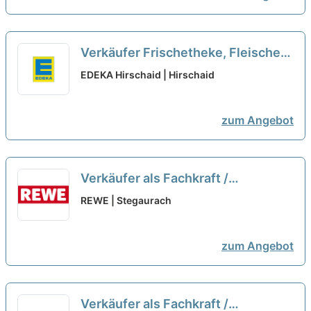
Verkäufer Frischetheke, Fleischer/
Metzger (m/w/d)
neu
EDEKA Hirschaid | Hirschaid
zum Angebot
Verkäufer als Fachkraft /
Quereinsteiger Frischetheke
REWE | Stegaurach
(m/w/d)
neu
zum Angebot
Verkäufer als Fachkraft /